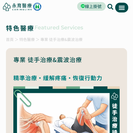
線上掛號
特色醫療
Featured Services
首頁
＞
特色醫療
＞
專業 徒手治療&震波治療
專業 徒手治療&震波治療
精準治療・緩解疼痛・恢復行動力