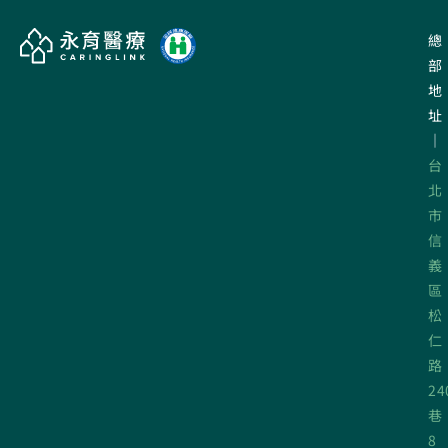
總
部
地
址
｜
台
北
市
信
義
區
松
仁
路
24
巷
8