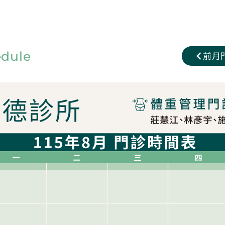
edule
前月