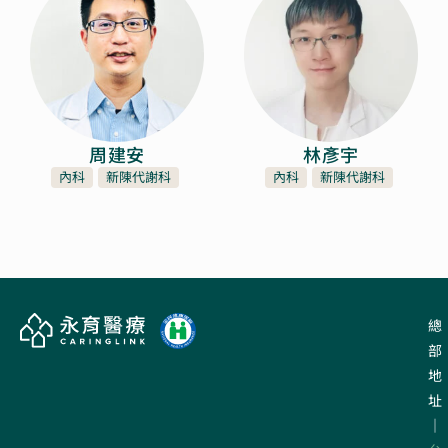
周建安
林彥宇
內科
新陳代謝科
內科
新陳代謝科
總
部
地
址
｜