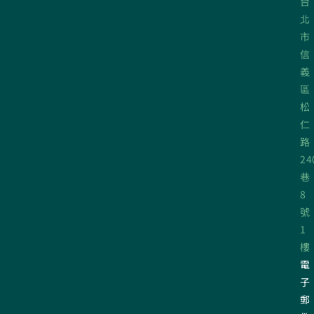
台
北
市
信
義
區
松
仁
路
24
巷
8
號
1
樓
電
子
郵