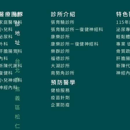
醫療團隊
診所介紹
特色
總
家庭醫學科
張育驍診所
115
部
小兒科
張育驍診所－復健神經科
泌尿
地
泌尿科
康樂診所
輕鬆
址
外科
康樂診所－復健神經科
專業 
｜
肝膽腸胃科
樂群診所
骨質
內科
福德診所
肝膽
台
新陳代謝科
大湖診所
新陳
北
復健科
南勢角診所
神經
市
小兒神經科
預防醫學
神經內科
信
健檢服務
義
疫苗針劑
企業防疫
區
松
仁