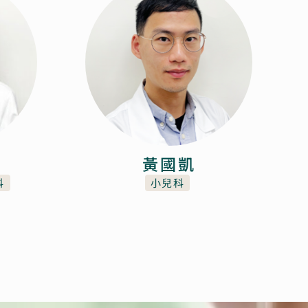
黃國凱
科
小兒科