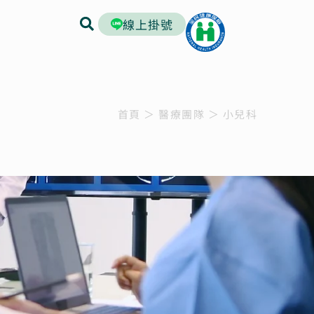
線上掛號
首頁
＞
醫療團隊
＞
小兒科