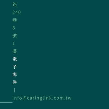
路
240
巷
8
號
1
樓
電
子
郵
件
｜
info@caringlink.com.tw