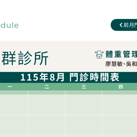
edule
前月