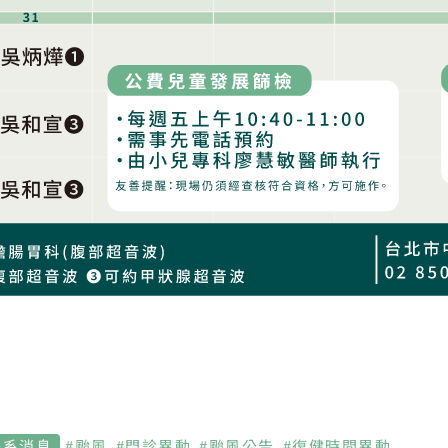
體系消息
#
颱風
#
門診異動
#
颱風公告
#
復健時間異動