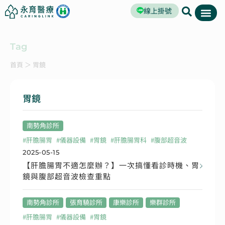
線上掛號
Tag
首頁
＞
胃鏡
胃鏡
南勢角診所
#
肝膽腸胃
#
儀器設備
#
胃鏡
#
肝膽腸胃科
#
腹部超音波
2025-05-15
【肝膽腸胃不適怎麼辦？】一次搞懂看診時機、胃
鏡與腹部超音波檢查重點
南勢角診所
張育驍診所
康樂診所
樂群診所
#
肝膽腸胃
#
儀器設備
#
胃鏡