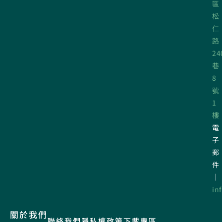
區
松
仁
路
24
巷
8
號
1
樓
電
子
郵
件
｜
in
關於我們
聯絡我們
隱私權政策
下載專區