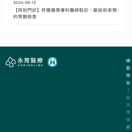
2024-06-13
【特別門診】肝膽腸胃專科醫師駐診，歡迎前來預
約胃鏡檢查
總
部
地
址
｜
台
北
市
信
義