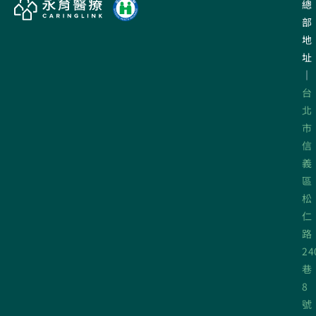
總
部
地
址
｜
台
北
市
信
義
區
松
仁
路
24
巷
8
號