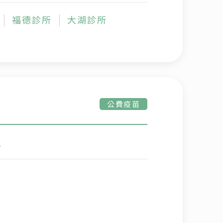
福德診所
大湖診所
公費疫苗
炎