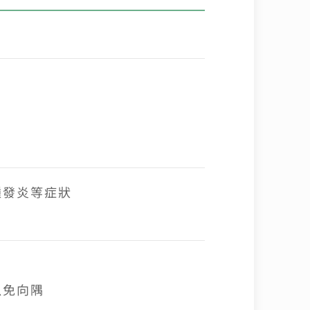
腫發炎等症狀
以免向隅