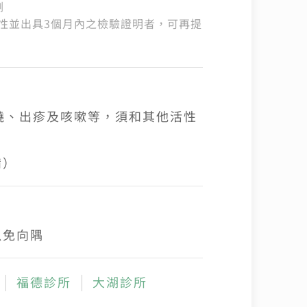
劑
性並出具3個月內之檢驗證明者，可再提
發燒、出疹及咳嗽等，須和其他活性
備）
以免向隅
福德診所
大湖診所