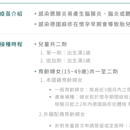
疫苗介紹
感染腮腺炎易產生腦膜炎、腦炎或
感染德國麻疹在懷孕早期會導致胎
接種時程
兒童共二劑
第一劑：出生滿1歲
追加劑：出生滿5歲
育齡婦女(15~49歲)共一至二劑
本國籍育齡婦女
一般育齡婦女：檢具近3個月內之
產後補種：婦女若於懷孕期間經檢
檢驗日起之2年內德國麻疹抗體檢 
2.
外籍配偶育齡婦女
針對來臺首次申請居留或定居時，