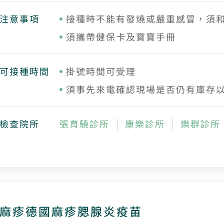
注意事項
接種時不能有發燒或嚴重感冒，須和
須攜帶健保卡及寶寶手冊
可接種時間
掛號時間可受理
須事先來電確認現場是否仍有庫存
檢查院所
張育驍診所
康樂診所
樂群診所
麻疹德國麻疹腮腺炎疫苗