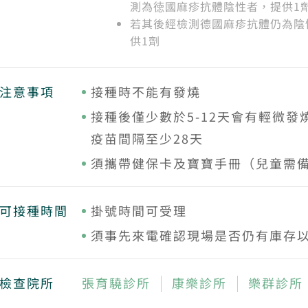
測為徳國麻疹抗體陰性者，提供1
若其後經檢測德國麻疹抗體仍為陰
供1劑
注意事項
接種時不能有發燒
接種後僅少數於5-12天會有輕微
疫苗間隔至少28天
須攜帶健保卡及寶寶手冊（兒童需
可接種時間
掛號時間可受理
須事先來電確認現場是否仍有庫存
檢查院所
張育驍診所
康樂診所
樂群診所