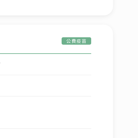
公費疫苗
苗